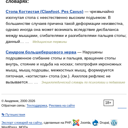
словарях:
Стопа Когтистая (Clawfoot, Pes Cavus)
— чрезвычайно
изогнутая стопа с неестественно высоким подъемом. В
большинстве случаев причина такой деформации неизвестна,
однако иногда она может возникать вследствие дисбаланса
между мышцами, сгибателями и разгибателями пальцев стопы;
данный… …
Медицинские термины
Синдром большеберцового нерва
— Нарушены
подошвенное сгибание стопы и пальцев, вращение стопы
внутрь, стояние и ходьба на носках; гипотрофия икроножных
мышц, мышц подошвы, межкостных мышц, формируется
пяточная, «когтистая» стопа (см.). Ахиллов рефлекс не
вызывается.… …
Энциклопедический словарь по психологии и педагогике
© Академик, 2000-2026
18+
Обратная связь:
Техподдержка
,
Реклама на сайте
👣 Путешествия
Экспорт словарей на сайты
, сделанные на PHP,
Joomla,
Drupal,
WordPress, MODx.